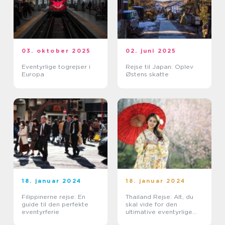
03. oktober 2025
02. juni 2025
Eventyrlige togrejser i
Rejse til Japan: Oplev
Europa
Østens skatte
18. januar 2024
18. januar 2024
Filippinerne rejse: En
Thailand Rejse: Alt, du
guide til den perfekte
skal vide for den
eventyrferie
ultimative eventyrlige
oplevelse