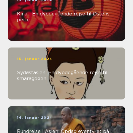
Kina - En dybdegående rejse til Østens
perle
15. januar 2024
Sydøstasien: En dybdegående rejse til
smaragdøen
14. januar 2024
Rundrejse i Asien: Opdag eventyret på