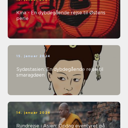
Kina - En dybdegående rejse til Østens
perle
15. januar 2024
Sydøstasien: En dybdegående rejse til
smaragdøen
14. januar 2024
Rundrejse i Asien: Opdag eventyret på