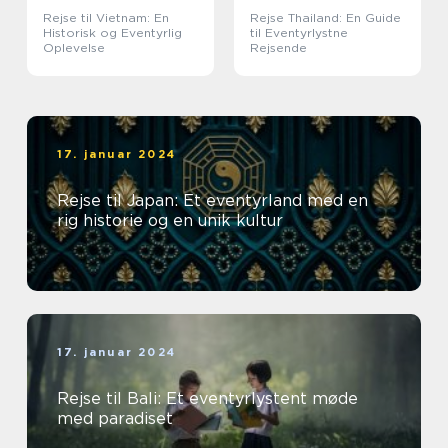
Rejse til Vietnam: En
Rejse Thailand: En Guide
Historisk og Eventyrlig
til Eventyrlystne
Oplevelse
Rejsende
17. januar 2024
Rejse til Japan: Et eventyrland med en
rig historie og en unik kultur
17. januar 2024
Rejse til Bali: Et eventyrlystent møde
med paradiset