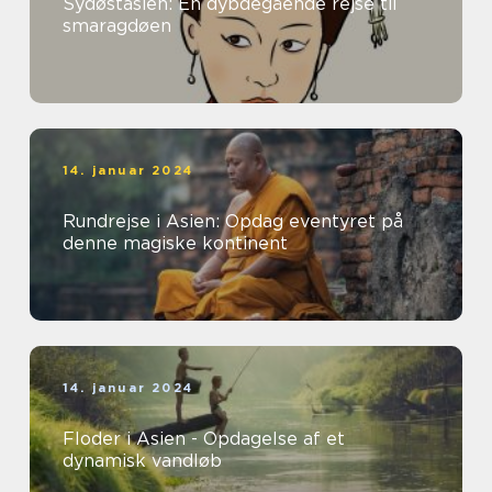
Sydøstasien: En dybdegående rejse til
smaragdøen
14. januar 2024
Rundrejse i Asien: Opdag eventyret på
denne magiske kontinent
14. januar 2024
Floder i Asien - Opdagelse af et
dynamisk vandløb