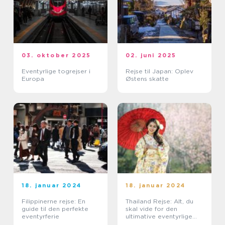
03. oktober 2025
02. juni 2025
Eventyrlige togrejser i
Rejse til Japan: Oplev
Europa
Østens skatte
18. januar 2024
18. januar 2024
Filippinerne rejse: En
Thailand Rejse: Alt, du
guide til den perfekte
skal vide for den
eventyrferie
ultimative eventyrlige
oplevelse