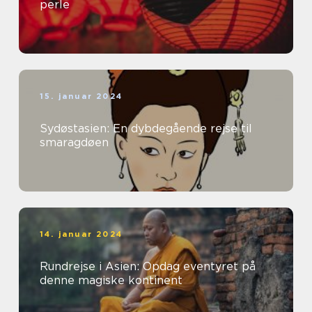
perle
15. januar 2024
Sydøstasien: En dybdegående rejse til
smaragdøen
14. januar 2024
Rundrejse i Asien: Opdag eventyret på
denne magiske kontinent