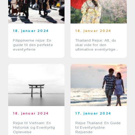
18. januar 2024
18. januar 2024
Filippinerne rejse: En
Thailand Rejse: Alt, du
guide til den perfekte
skal vide for den
eventyrferie
ultimative eventyrlige
oplevelse
18. januar 2024
17. januar 2024
Rejse til Vietnam: En
Rejse Thailand: En Guide
Historisk og Eventyrlig
til Eventyrlystne
Oplevelse
Rejsende