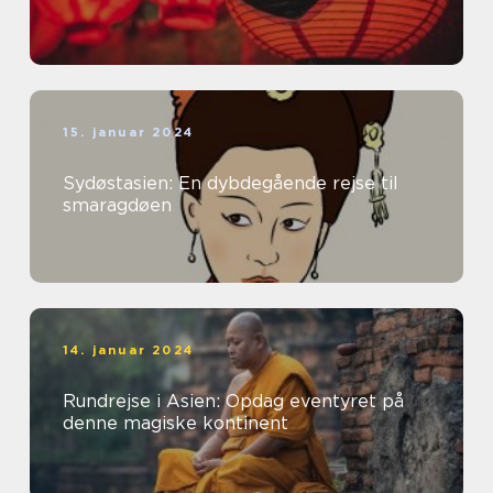
15. januar 2024
Sydøstasien: En dybdegående rejse til
smaragdøen
14. januar 2024
Rundrejse i Asien: Opdag eventyret på
denne magiske kontinent