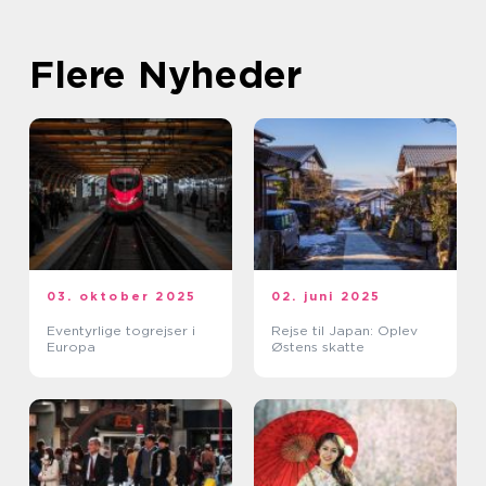
Flere Nyheder
03. oktober 2025
02. juni 2025
Eventyrlige togrejser i
Rejse til Japan: Oplev
Europa
Østens skatte