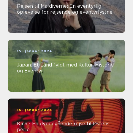
Rejsen til Maldiverne: En eventyrlig
oplevelse for rejsende og eventyrlystne
15. januar 2024
Japan: Et Land fyldt med Kultur, Historie,
og Eventyr
15. januar 2024
Kina - En dybdegående rejse til Østens
perle