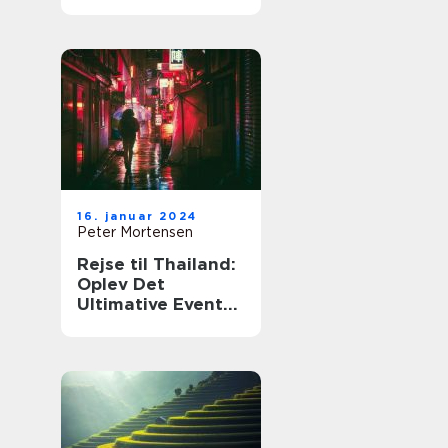
paradiset
16. januar 2024
Peter Mortensen
Rejse til Thailand:
Oplev Det
Ultimative Eventyr
i Det
Sydøstasiatiske
Paradis