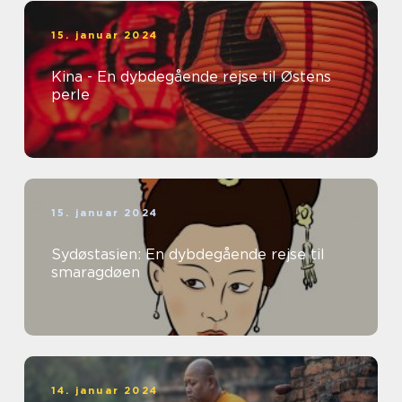
15. januar 2024
Kina - En dybdegående rejse til Østens
perle
15. januar 2024
Sydøstasien: En dybdegående rejse til
smaragdøen
14. januar 2024