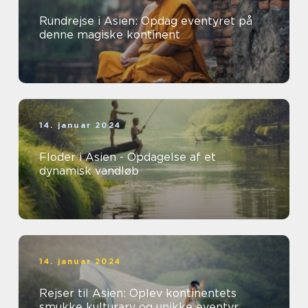
Rundrejse i Asien: Opdag eventyret på
denne magiske kontinent
14. januar 2024
Floder i Asien - Opdagelse af et
dynamisk vandløb
14. januar 2024
Rejser til Asien: Oplev kontinentets
smukke kulturarv og unikke eventyr