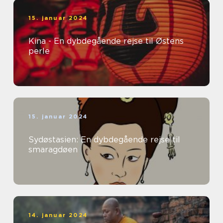
15. januar 2024
Kina - En dybdegående rejse til Østens
perle
15. januar 2024
Sydøstasien: En dybdegående rejse til
smaragdøen
14. januar 2024