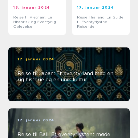
18. januar 2024
17. januar 2024
Rejse til Vietnam: En
Rejse Thailand: En Guide
Historisk og Eventyrlig
til Eventyrlystne
Oplevelse
Rejsende
17. januar 2024
Rejse til Japan: Et eventyrland med en
rig historie og en unik kultur
17. januar 2024
Rejse til Bali: Et eventyrlystent møde