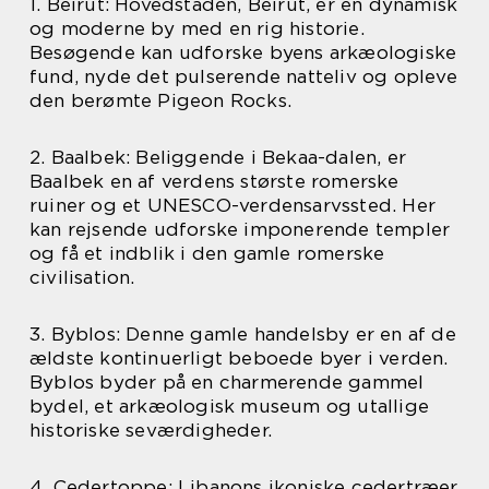
1. Beirut: Hovedstaden, Beirut, er en dynamisk
og moderne by med en rig historie.
Besøgende kan udforske byens arkæologiske
fund, nyde det pulserende natteliv og opleve
den berømte Pigeon Rocks.
2. Baalbek: Beliggende i Bekaa-dalen, er
Baalbek en af verdens største romerske
ruiner og et UNESCO-verdensarvssted. Her
kan rejsende udforske imponerende templer
og få et indblik i den gamle romerske
civilisation.
3. Byblos: Denne gamle handelsby er en af de
ældste kontinuerligt beboede byer i verden.
Byblos byder på en charmerende gammel
bydel, et arkæologisk museum og utallige
historiske seværdigheder.
4. Cedertoppe: Libanons ikoniske cedertræer