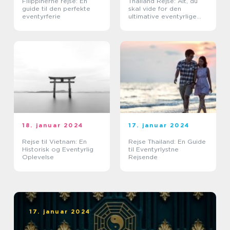
Filippinerne rejse: En
Thailand Rejse: Alt, du
guide til den perfekte
skal vide for den
eventyrferie
ultimative eventyrlige
oplevelse
18. januar 2024
17. januar 2024
Rejse til Vietnam: En
Rejse Thailand: En Guide
Historisk og Eventyrlig
til Eventyrlystne
Oplevelse
Rejsende
17. januar 2024