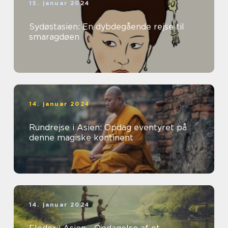
15. januar 2024
Sydøstasien: En dybdegående rejse til
smaragdøen
14. januar 2024
Rundrejse i Asien: Opdag eventyret på
denne magiske kontinent
14. januar 2024