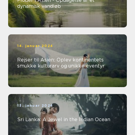
Floder i Asien - Opdagelse af et
dynamisk vandløb
14. januar 2024
Rejser til Asien: Oplev kontinentets
smukke kulturarv og unikke eventyr
13. januar 2024
Sri Lanka: A Jewel in the Indian Ocean