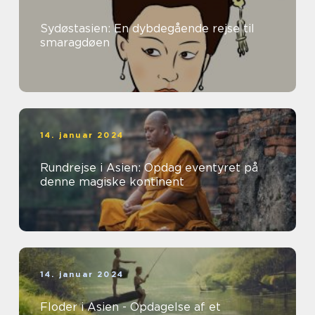
Sydøstasien: En dybdegående rejse til
smaragdøen
14. januar 2024
Rundrejse i Asien: Opdag eventyret på
denne magiske kontinent
14. januar 2024
Floder i Asien - Opdagelse af et