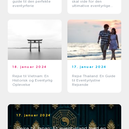
guide til den perfekte
skal vide for den
eventyrferie
ultimative eventyrlige
oplevelse
18. januar 2024
17. januar 2024
Rejse til Vietnam: En
Rejse Thailand: En Guide
Historisk og Eventyrlig
til Eventyrlystne
Oplevelse
Rejsende
17. januar 2024
Rejse til Japan: Et eventyrland med en