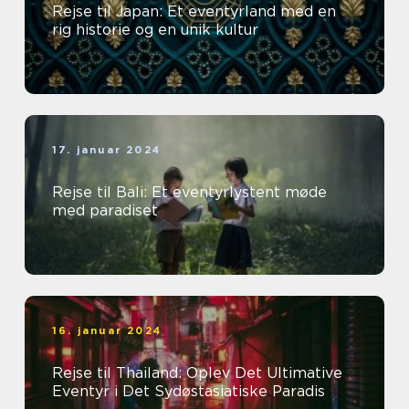
Rejse til Japan: Et eventyrland med en
rig historie og en unik kultur
17. januar 2024
Rejse til Bali: Et eventyrlystent møde
med paradiset
16. januar 2024
Rejse til Thailand: Oplev Det Ultimative
Eventyr i Det Sydøstasiatiske Paradis