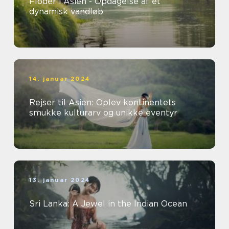
Floder i Asien - Opdagelse af et
dynamisk vandløb
14. januar 2024
Rejser til Asien: Oplev kontinentets
smukke kulturarv og unikke eventyr
13. januar 2024
Sri Lanka: A Jewel in the Indian Ocean