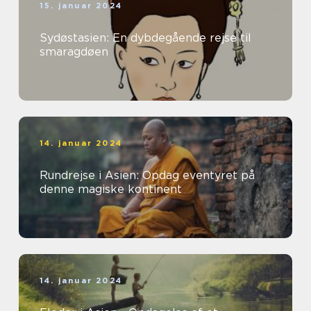
15. januar 2024
Sydøstasien: En dybdegående rejse til
smaragdøen
14. januar 2024
Rundrejse i Asien: Opdag eventyret på
denne magiske kontinent
14. januar 2024