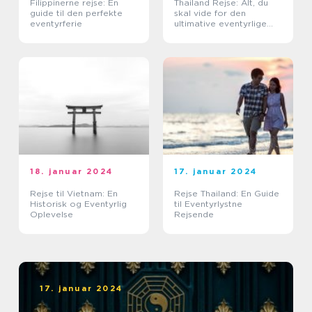
Filippinerne rejse: En
Thailand Rejse: Alt, du
guide til den perfekte
skal vide for den
eventyrferie
ultimative eventyrlige
oplevelse
18. januar 2024
17. januar 2024
Rejse til Vietnam: En
Rejse Thailand: En Guide
Historisk og Eventyrlig
til Eventyrlystne
Oplevelse
Rejsende
17. januar 2024