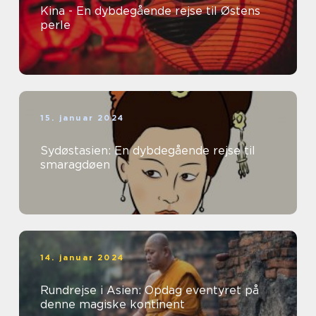
Kina - En dybdegående rejse til Østens
perle
15. januar 2024
Sydøstasien: En dybdegående rejse til
smaragdøen
14. januar 2024
Rundrejse i Asien: Opdag eventyret på
denne magiske kontinent