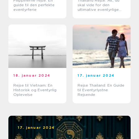
Filippinerne rejse: En
Thailand Rejse: Alt, du
guide til den perfekte
skal vide for den
eventyrferie
ultimative eventyrlige
oplevelse
18. januar 2024
17. januar 2024
Rejse til Vietnam: En
Rejse Thailand: En Guide
Historisk og Eventyrlig
til Eventyrlystne
Oplevelse
Rejsende
17. januar 2024