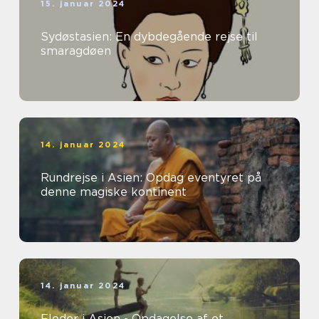
15. januar 2024
Sydøstasien: En dybdegående rejse til
smaragdøen
14. januar 2024
Rundrejse i Asien: Opdag eventyret på
denne magiske kontinent
14. januar 2024
Floder i Asien - Opdagelse af et