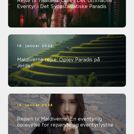
Rejse til Thailand: Oplev Det Ultimative
Eventyr i Det Sydøstasiatiske Paradis
16. januar 2024
Maldiverne rejse: Oplev Paradis på
Jorden
16. januar 2024
Rejsen til Maldiverne: En eventyrlig
oplevelse for rejsende og eventyrlystne