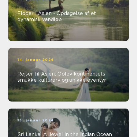
Floder i Asien - Opdagelse af et
dynamisk vandløb
14. januar 2024
Rejser til Asien: Oplev kontinentets
smukke kulturarv og unikke eventyr
13. januar 2024
Sri Lanka: A Jewel in the Indian Ocean