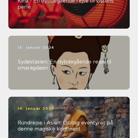
Kina - En dybdegående rejse til Østens
perle
15. januar 2024
Sydøstasien: En dybdegående rejse til
smaragdøen
14. januar 2024
Rundrejse i Asien: Opdag eventyret på
denne magiske kontinent