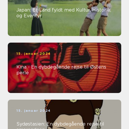
Japan: Et Land fyldt med Kultur, Historie,
og Eventyr
15. januar 2024
Kina - En dybdegående rejse til Østens
perle
15. januar 2024
Sydøstasien: En dybdegående rejse til