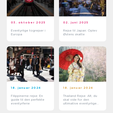
03. oktober 2025
02. juni 2025
Eventyrlige togrejser i
Rejse til Japan: Oplev
Europa
Østens skatte
18. januar 2024
18. januar 2024
Filippinerne rejse: En
Thailand Rejse: Alt, du
guide til den perfekte
skal vide for den
eventyrferie
ultimative eventyrlige
oplevelse