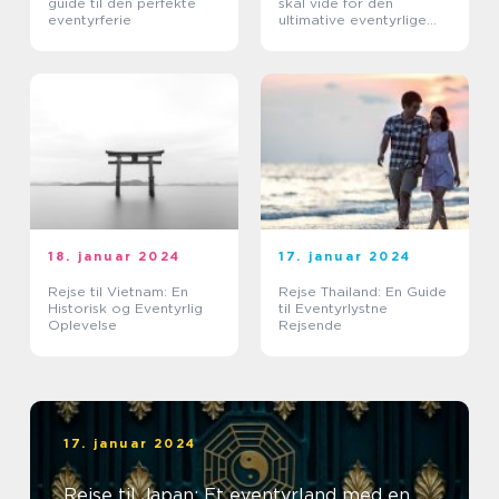
guide til den perfekte
skal vide for den
eventyrferie
ultimative eventyrlige
oplevelse
18. januar 2024
17. januar 2024
Rejse til Vietnam: En
Rejse Thailand: En Guide
Historisk og Eventyrlig
til Eventyrlystne
Oplevelse
Rejsende
17. januar 2024
Rejse til Japan: Et eventyrland med en