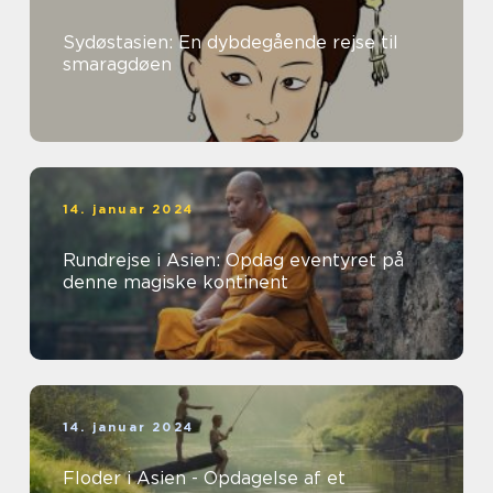
Sydøstasien: En dybdegående rejse til
smaragdøen
14. januar 2024
Rundrejse i Asien: Opdag eventyret på
denne magiske kontinent
14. januar 2024
Floder i Asien - Opdagelse af et