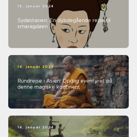
15. januar 2024
Sydøstasien: En dybdegående rejse til
smaragdøen
14. januar 2024
Rundrejse i Asien: Opdag eventyret på
denne magiske kontinent
14. januar 2024