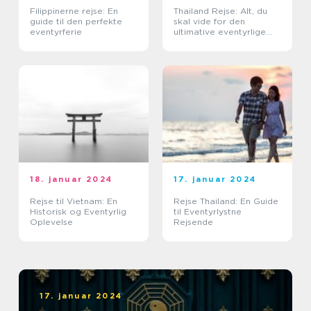
Filippinerne rejse: En
Thailand Rejse: Alt, du
guide til den perfekte
skal vide for den
eventyrferie
ultimative eventyrlige
oplevelse
18. januar 2024
17. januar 2024
Rejse til Vietnam: En
Rejse Thailand: En Guide
Historisk og Eventyrlig
til Eventyrlystne
Oplevelse
Rejsende
17. januar 2024