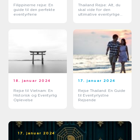
Filippinerne rejse: En
Thailand Rejse: Alt, du
guide til den perfekte
skal vide for den
eventyrferie
ultimative eventyrlige
oplevelse
18. januar 2024
17. januar 2024
Rejse til Vietnam: En
Rejse Thailand: En Guide
Historisk og Eventyrlig
til Eventyrlystne
Oplevelse
Rejsende
17. januar 2024