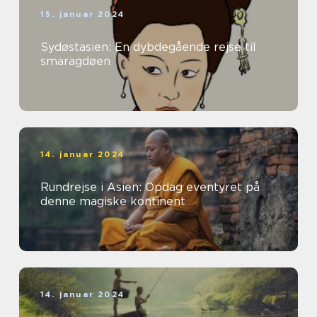
15. januar 2024
Sydøstasien: En dybdegående rejse til
smaragdøen
14. januar 2024
Rundrejse i Asien: Opdag eventyret på
denne magiske kontinent
14. januar 2024