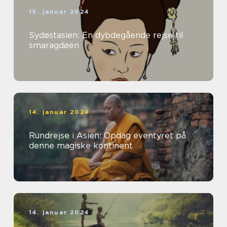
15. januar 2024
Sydøstasien: En dybdegående rejse til
smaragdøen
14. januar 2024
Rundrejse i Asien: Opdag eventyret på
denne magiske kontinent
14. januar 2024