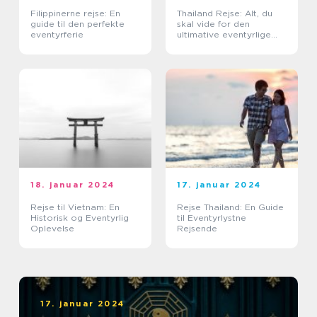
Filippinerne rejse: En
Thailand Rejse: Alt, du
guide til den perfekte
skal vide for den
eventyrferie
ultimative eventyrlige
oplevelse
18. januar 2024
17. januar 2024
Rejse til Vietnam: En
Rejse Thailand: En Guide
Historisk og Eventyrlig
til Eventyrlystne
Oplevelse
Rejsende
17. januar 2024