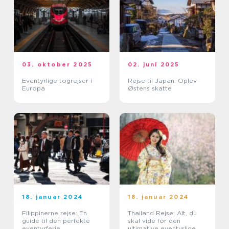
03. oktober 2025
02. juni 2025
Eventyrlige togrejser i
Rejse til Japan: Oplev
Europa
Østens skatte
18. januar 2024
18. januar 2024
Filippinerne rejse: En
Thailand Rejse: Alt, du
guide til den perfekte
skal vide for den
eventyrferie
ultimative eventyrlige