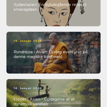
Sydøstasien: En dybdegående rejse til
smaragdøen
14. januar 2024
Rundrejse i Asien: Opdag eventyret på
denne magiske kontinent
14. januar 2024
Floder i Asien - Opdagelse af et
dynamisk vandløb