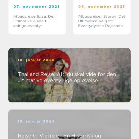
07. november 2023
06. november 2023
Afbudsrejse Ibiza: Den
Afbudsrejser Storby: Det
ultimative guide til
Ultimative Valg for
solrige eventyr
Eventyrlystne Rejsende
18. januar 2024
Thailand Rejse: Alt, du skal vide for den
ultimative eventyrlige oplevelse
18. januar 2024
Rejse til Vietnam: En Historisk og