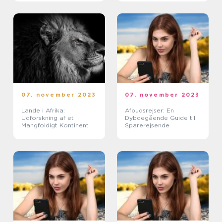
07. november 2023
07. november 2023
Lande i Afrika:
Afbudsrejser: En
Udforskning af et
Dybdegående Guide til
Mangfoldigt Kontinent
Sparerejsende