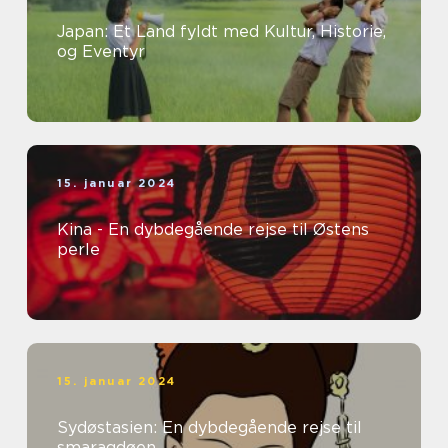
Japan: Et Land fyldt med Kultur, Historie,
og Eventyr
15. januar 2024
Kina - En dybdegående rejse til Østens
perle
15. januar 2024
Sydøstasien: En dybdegående rejse til
smaragdøen