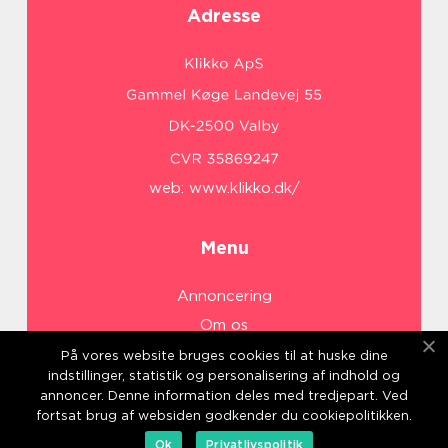
Adresse
web:
www.klikko.dk/
Menu
Annoncering
Om os
Cookies
På vores website bruges cookies til at huske dine
indstillinger, statistik og personalisering af indhold og
Kontakt os
annoncer. Denne information deles med tredjepart. Ved
Sitemap
fortsat brug af websiden godkender du cookiepolitikken.
Ok
Privatlivspolitik