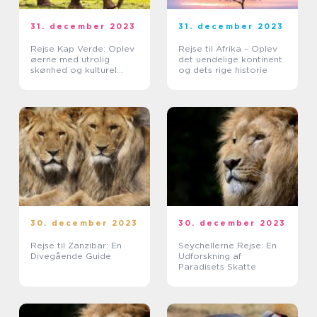
31. december 2023
31. december 2023
Rejse Kap Verde: Oplev
Rejse til Afrika – Oplev
øerne med utrolig
det uendelige kontinent
skønhed og kulturel
og dets rige historie
mangfoldighed
30. december 2023
30. december 2023
Rejse til Zanzibar: En
Seychellerne Rejse: En
Divegående Guide
Udforskning af
Paradisets Skatte