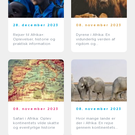
28. december 2023
08. november 2023
Rejser til Afrika+:
Dyrene i Afrika: En
Oplevelser, historie og
vidunderlig verden af
praktisk information
rigdom og
mangfoldighed
08. november 2023
08. november 2023
Safari i Afrika: Oplev
Hvor mange lande er
kontinentets vilde skatte
der i Afrika: En rejse
og eventyrlige historie
gennem kontinentets
mangfoldighed