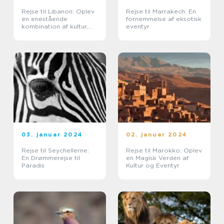
Rejse til Libanon: Oplev
Rejse til Marrakech: En
en enestående
fornemmelse af eksotisk
kombination af kultur,
eventyr
historie og skønhed
03. januar 2024
02. januar 2024
Rejse til Seychellerne:
Rejse til Marokko: Oplev
En Drømmerejse til
en Magisk Verden af
Paradis
Kultur og Eventyr