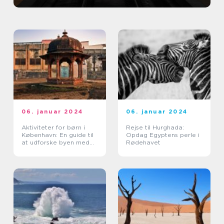
06. januar 2024
06. januar 2024
Aktiviteter for børn i
Rejse til Hurghada:
København: En guide til
Opdag Egyptens perle i
at udforske byen med
Rødehavet
dine små eventyrere