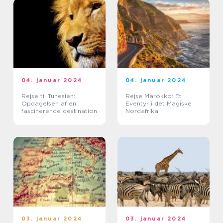
04. januar 2024
04. januar 2024
Rejse til Tunesien:
Rejse Marokko: Et
Opdagelsen af en
Eventyr i det Magiske
fascinerende destination
Nordafrika
03. januar 2024
03. januar 2024